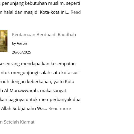
as penunjang kebutuhan muslim, seperti
n halal dan masjid. Kota-kota ini…
Read
0
Keutamaan Berdoa di Raudhah
ota
by Aaron
amah
26/06/2025
uslim
 seseorang mendapatkan kesempatan
untuk mengunjungi salah satu kota suci
ropa
enuh dengan keberkahan, yaitu Kota
h Al-Munawwarah, maka sangat
rkan baginya untuk memperbanyak doa
:
 Allah Subḥānahu Wa…
Read more
Keutamaan
n Setelah Kiamat
Berdoa