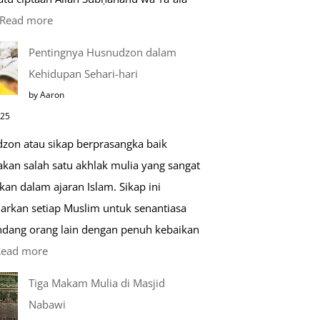
:
Read more
Kemunculan
Pentingnya Husnudzon dalam
Dabbah
Kehidupan Sehari-hari
Menjelang
by Aaron
Kiamat
025
zon atau sikap berprasangka baik
kan salah satu akhlak mulia yang sangat
kan dalam ajaran Islam. Sikap ini
arkan setiap Muslim untuk senantiasa
ang orang lain dengan penuh kebaikan
:
Read more
Pentingnya
Tiga Makam Mulia di Masjid
Husnudzon
Nabawi
dalam