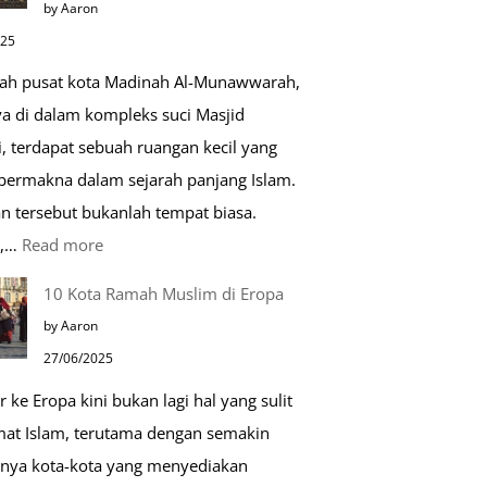
by Aaron
Kehidupan
025
Sehari-
gah pusat kota Madinah Al-Munawwarah,
hari
ya di dalam kompleks suci Masjid
, terdapat sebuah ruangan kecil yang
 bermakna dalam sejarah panjang Islam.
n tersebut bukanlah tempat biasa.
:
u,…
Read more
Tiga
10 Kota Ramah Muslim di Eropa
Makam
by Aaron
Mulia
27/06/2025
di
r ke Eropa kini bukan lagi hal yang sulit
Masjid
mat Islam, terutama dengan semakin
Nabawi
nya kota-kota yang menyediakan