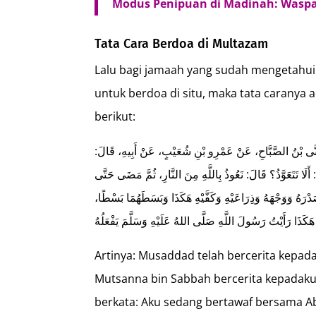
Modus Penipuan di Madinah: Waspad
Tata Cara Berdoa di Multazam
Lalu bagi jamaah yang sudah mengetahu
untuk berdoa di situ, maka tata caranya
berikut:
ُثَنَّى بْنُ الصَّبَّاحِ، عَنْ عَمْرِو بْنِ شُعَيْبٍ، عَنْ أَبِيهِ، قَالَ
 أَلَا تَتَعَوَّذُ؟ قَالَ: نَعُوذُ بِاللَّهِ مِنَ النَّارِ، ثُمَّ مَضَى حَتَّى
َدْرَهُ وَوَجْهَهُ وَذِرَاعَيْهِ وَكَفَّيْهِ هَكَذَا وَبَسَطَهُمَا بَسْطًا
هَكَذَا رَأَيْتُ رَسُولَ اللَّهِ صَلَّى اللهُ عَلَيْهِ وَسَلَّمَ يَفْعَلُهُ
Artinya: Musaddad telah bercerita kepada
Mutsanna bin Sabbah bercerita kepadaku, 
berkata: Aku sedang bertawaf bersama Ab