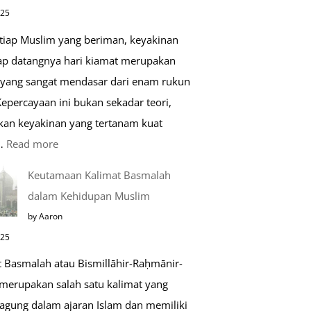
di
025
Raudhah
etiap Muslim yang beriman, keyakinan
ap datangnya hari kiamat merupakan
 yang sangat mendasar dari enam rukun
epercayaan ini bukan sekadar teori,
kan keyakinan yang tertanam kuat
:
…
Read more
Tahapan
Keutamaan Kalimat Basmalah
Setelah
dalam Kehidupan Muslim
Kiamat
by Aaron
025
t Basmalah atau Bismillāhir-Raḥmānir-
merupakan salah satu kalimat yang
 agung dalam ajaran Islam dan memiliki