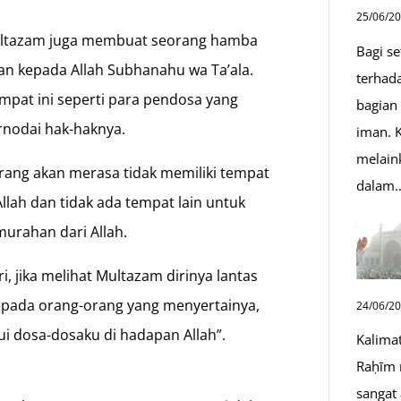
25/06/2
ultazam juga membuat seorang hamba
Bagi s
 kepada Allah Subhanahu wa Ta’ala.
terhad
mpat ini seperti para pendosa yang
bagian
rnodai hak-haknya.
iman. K
melain
eorang akan merasa tidak memiliki tempat
dalam
llah dan tidak ada tempat lain untuk
urahan dari Allah.
, jika melihat Multazam dirinya lantas
pada orang-orang yang menyertainya,
24/06/2
ui dosa-dosaku di hadapan Allah”.
Kalima
Raḥīm 
sangat