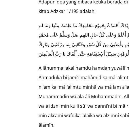
Adapun doa yang dibaca ketika berada 
kitab Adzkar 1/195 adalah:
زِيْدَكَ أَحْمَدُكَ بِجَمِيْعِ مَحَامِدِكَ مَا عَلِمْتُ مِنْهَا وَمَا لَم
َمْ أَعْلَمْ وَعَلَى كُلِّ حَالٍ اللهم صَلِّ وَسَلِّمْ عَلَى مُحَمَّدٍ
َأَعِذْنِيْ مِنْ كُلِّ سُوْءٍ وَقَنِّعْنِيْ بِمَا رَزَقْتَنِيْ وَبَارِكْ
ِمْنِيْ سَبِيْلَ اْلإِسْتِقَامَةِ حَتَّى أَلْقَاكَ يَا رَبَّ الْعَالَمِيْنَ
Allâhumma lakal hamdu hamdan yuwâfî ni
Ahmaduka bi jamî’i mahâmidika mâ ‘alimt
ni‘amika, mâ ‘alimtu minhâ wa mâ lam a’la
Muhammadin wa ala âli Muhammadin. All
wa a‘idzni min kulli sû` wa qanni‘ni bi mâ r
min akrami wafdika ‘alaika wa alzimnî sabî
âlamîn.