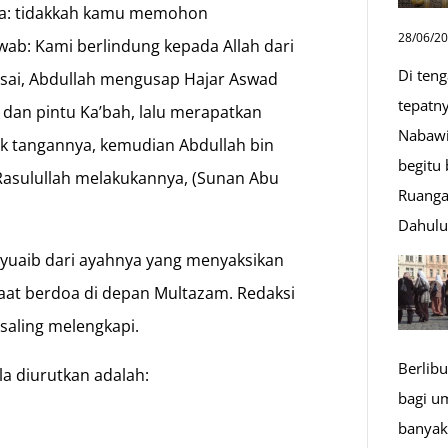
nya: tidakkah kamu memohon
28/06/2
ab: Kami berlindung kepada Allah dari
Di ten
lesai, Abdullah mengusap Hajar Aswad
tepatn
) dan pintu Ka’bah, lalu merapatkan
Nabawi
ak tangannya, kemudian Abdullah bin
begitu
 Rasulullah melakukannya, (Sunan Abu
Ruanga
Dahul
 Syuaib dari ayahnya yang menyaksikan
aat berdoa di depan Multazam. Redaksi
aling melengkapi.
Berlibu
la diurutkan adalah:
bagi u
banyak