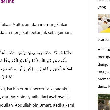
ai Ini!
yang…
i lokasi Multazam dan memungkinkan
 adalah mengikuti petunjuk sebagaimana
29/06/2
Husnud
حَدَّثَنَا مُسَدَّدٌ، حَدَّثَنَا عِيسَى بْنُ يُونُسَ، حَدَّثَنَا الْم:
merupa
طُفْتُ مَعَ عَبْدِ اللَّهِ فَلَمَّا جِئْنَا دُبُرَ الْكَعْبَةِ قُلْتُ:
dianjur
اسْتَلَمَ الْحَجَرَ وَأَقَامَ بَيْنَ الرُّكْنِ وَالْبَابِ، فَوَضَعَ ص،
mengaj
ثُمَّ قَالَ: 
memand
dan…
ku, Isa bin Yunus bercerita kepadaku,
dari Amr bin Syuaib, dari ayahnya, ia
dullah (Abdullah bin Umar). Ketika kami