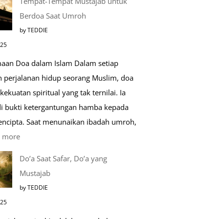
Tempat-Tempat Mustajab untuk
Lebih
Berdoa Saat Umroh
Mengenal
by TEDDIE
Nabawi
025
Mulia:
aan Doa dalam Islam Dalam setiap
Paket
h perjalanan hidup seorang Muslim, doa
Umroh
kekuatan spiritual yang tak ternilai. Ia
Dengan
i bukti ketergantungan hamba kepada
Kereta
encipta. Saat menunaikan ibadah umroh,
Cepat
:
 more
Tempat-
Do’a Saat Safar, Do’a yang
Tempat
Mustajab
Mustajab
by TEDDIE
untuk
025
Berdoa