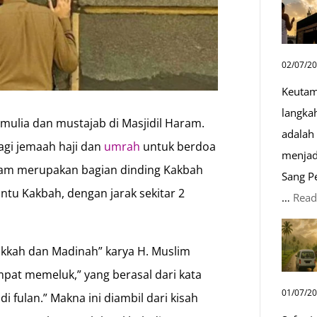
02/07/2
Keutam
langka
mulia dan mustajab di Masjidil Haram.
adalah 
bagi jemaah haji dan
umrah
untuk berdoa
menjad
azam merupakan bagian dinding Kakbah
Sang P
ntu Kakbah, dengan jarak sekitar 2
…
Read
kkah dan Madinah” karya H. Muslim
at memeluk,” yang berasal dari kata
01/07/2
di fulan.” Makna ini diambil dari kisah