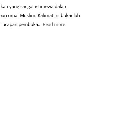
kan yang sangat istimewa dalam
pan umat Muslim. Kalimat ini bukanlah
:
ar ucapan pembuka…
Read more
Keutamaan
Kalimat
Basmalah
dalam
Kehidupan
Muslim