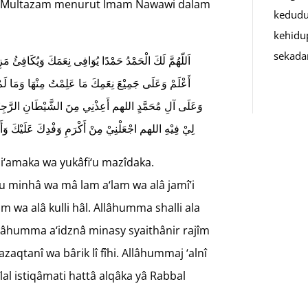
di Multazam menurut Imam Nawawi dalam
kedudu
kehidu
sekad
اَللّهُمَّ لَكَ الْحَمْدُ حَمْدًا يُوَافِى نِعَمَكَ وَيُكَافِئُ مَ
أَعْلَمْ وَعَلَى جَمِيْعَ نِعَمِكَ مَا عَلِمْتُ مِنْهَا وَمَا ل
وَعَلَى آلِ مُحَمَّدٍ اللهم أَعِذْنِي مِنَ الشَّيْطَانِ الرَّجِيْمِ و
لِيْ فِيْهِ اللهم اجْعَلْنِيْ مِنْ أَكْرَمِ وَفْدِكَ عَلَيْكَ وَأَلْز
‘amaka wa yukâfi‘u mazîdaka.
u minhâ wa mâ lam a‘lam wa alâ jamî’i
m wa alâ kulli hâl. Allâhumma shalli ala
âhumma a‘idznâ minasy syaithânir rajîm
azaqtanî wa bârik lî fîhi. Allâhummaj ‘alnî
lal istiqâmati hattâ alqâka yâ Rabbal