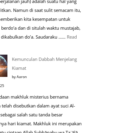
perjalanan jauh) adalah suatu hal yang
Saat
itkan. Namun di saat sulit semacam itu,
Umroh
memberikan kita kesempatan untuk
berdo’a dan di situlah waktu mustajab,
dikabulkan do’a. Saudaraku ……
Read
o’a
Kemunculan Dabbah Menjelang
aat
Kiamat
far,
by Aaron
o’a
025
ang
daan makhluk misterius bernama
ustajab
telah disebutkan dalam ayat suci Al-
sebagai salah satu tanda besar
nya hari kiamat. Makhluk ini merupakan
atu ciptaan Allah Subḥānahu wa Taʿālā