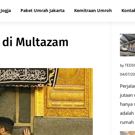
Jogja
Paket Umrah Jakarta
Kemitraan Umroh
Konta
 di Multazam
by TEDD
04/07/2
Perjala
jutaan
hanya s
adalah 
rumah 