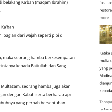
 di belakang Ka’bah (maqam Ibrahim)
fasilit
restora
a
:
more
1
u Ka’bah
K
 bagian dari wajah seperti pipi di
R
M
Ketika
di
m, maka seorang hamba berkesempatan
mulia 
E
intanya kepada Baitullah dan Sang
yang p
Madina
dianju
i Multazam, seorang hamba juga akan
kepada
an dengan Kabah serta berharap api
Tahapa
tubuhnya yang pernah bersentuhan
by Aaron