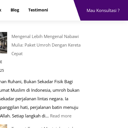
k
Blog
Testimoni
Mau Konsultasi ?
Mengenal Lebih Mengenal Nabawi
Mulia: Paket Umroh Dengan Kereta
Cepat
IE
025
nan Ruhani, Bukan Sekadar Fisik Bagi
 umat Muslim di Indonesia, umroh bukan
ekadar perjalanan lintas negara. Ia
panggilan hati, perjalanan batin menuju
:
Allah. Setiap langkah di…
Read more
Mengenal