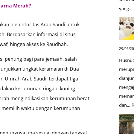
warna Merah?
yang…
kan oleh otoritas Arab Saudi untuk
. Berdasarkan informasi di situs
waf, hingga akses ke Raudhah.
29/06/2
i penting bagi para jemaah, salah
Husnud
unjukkan tingkat keramaian di Dua
merupa
dianjur
an Umrah Arab Saudi, terdapat tiga
mengaj
ndakan kerumunan ringan, kuning
memand
rah mengindikasikan kerumunan berat
dan…
uk memilih waktu dengan kerumunan
 pentingnya tiba sesuai dengan tanggal