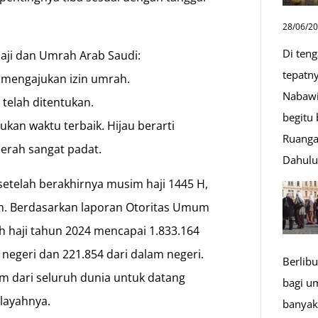
28/06/2
Di ten
Haji dan Umrah Arab Saudi:
tepatn
at mengajukan izin umrah.
Nabawi
 telah ditentukan.
begitu
kan waktu terbaik. Hijau berarti
Ruanga
erah sangat padat.
Dahul
etelah berakhirnya musim haji 1445 H,
slam. Berdasarkan laporan Otoritas Umum
ah haji tahun 2024 mencapai 1.833.164
 negeri dan 221.854 dari dalam negeri.
Berlibu
m dari seluruh dunia untuk datang
bagi u
layahnya.
banyak