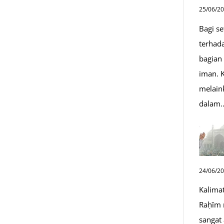
25/06/2
Bagi s
terhad
bagian
iman. K
melain
dalam
24/06/2
Kalima
Raḥīm 
sangat