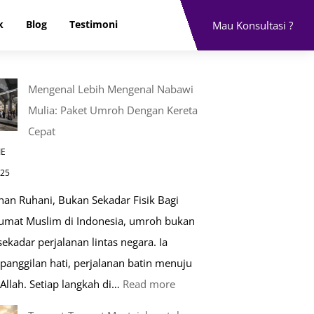
k
Blog
Testimoni
Mau Konsultasi ?
Mengenal Lebih Mengenal Nabawi
Mulia: Paket Umroh Dengan Kereta
Cepat
IE
025
nan Ruhani, Bukan Sekadar Fisik Bagi
 umat Muslim di Indonesia, umroh bukan
ekadar perjalanan lintas negara. Ia
panggilan hati, perjalanan batin menuju
:
Allah. Setiap langkah di…
Read more
Mengenal