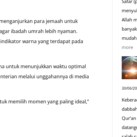
Safar (
menyul
Allah 
 menganjurkan para jemaah untuk
banyak 
agar ibadah umrah lebih nyaman.
mudah 
ndikator warna yang terdapat pada
:
more
D
S
na untuk menunjukkan waktu optimal
Sa
terian melalui unggahannya di media
D
30/06/2
y
Kebera
tuk memilih momen yang paling ideal,”
M
dabbah 
Qur’an 
datang
salah s