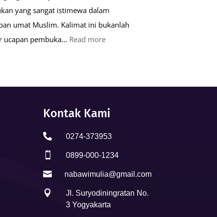
kan yang sangat istimewa dalam
pan umat Muslim. Kalimat ini bukanlah
:
ar ucapan pembuka…
Read more
Keutamaan
Kalimat
Basmalah
dalam
Kehidupan
Kontak Kami
Muslim

0274-373953

0899-000-1234

nabawimulia@gmail.com

Jl. Suryodiningratan No.
3 Yogyakarta