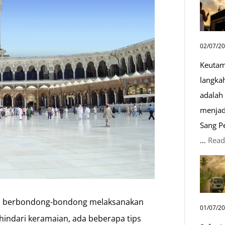
02/07/2
Keutam
langka
adalah 
menjad
Sang P
…
Read
ini berbondong-bondong melaksanakan
01/07/2
hindari keramaian, ada beberapa tips