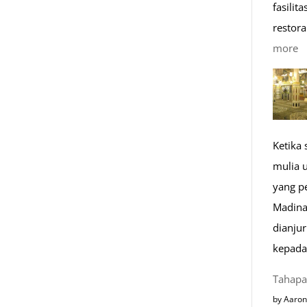
fasilit
n
restora
:
more
1
K
R
M
Ketika
di
mulia 
E
yang p
Madina
dianju
kepada
Tahapa
by Aaron