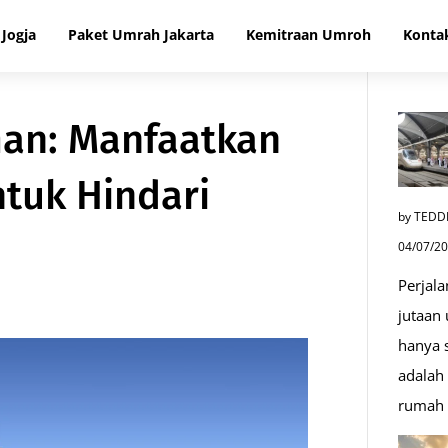
Jogja
Paket Umrah Jakarta
Kemitraan Umroh
Konta
an: Manfaatkan
ntuk Hindari
by TEDD
04/07/2
Perjala
jutaan
hanya s
adalah 
rumah 