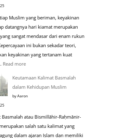
di
025
Raudhah
etiap Muslim yang beriman, keyakinan
ap datangnya hari kiamat merupakan
 yang sangat mendasar dari enam rukun
epercayaan ini bukan sekadar teori,
kan keyakinan yang tertanam kuat
:
…
Read more
Tahapan
Keutamaan Kalimat Basmalah
Setelah
dalam Kehidupan Muslim
Kiamat
by Aaron
025
t Basmalah atau Bismillāhir-Raḥmānir-
merupakan salah satu kalimat yang
 agung dalam ajaran Islam dan memiliki