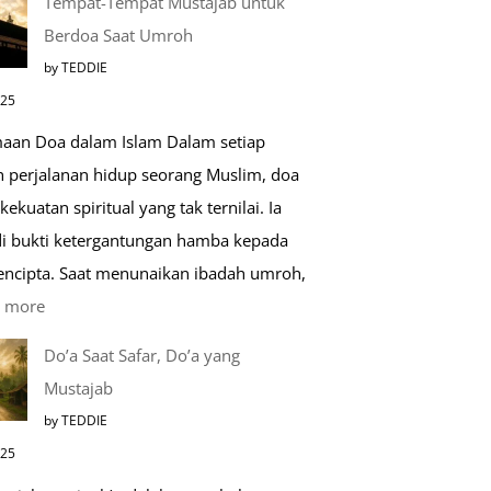
Tempat-Tempat Mustajab untuk
Lebih
Berdoa Saat Umroh
Mengenal
by TEDDIE
Nabawi
025
Mulia:
aan Doa dalam Islam Dalam setiap
Paket
h perjalanan hidup seorang Muslim, doa
Umroh
kekuatan spiritual yang tak ternilai. Ia
Dengan
i bukti ketergantungan hamba kepada
Kereta
encipta. Saat menunaikan ibadah umroh,
Cepat
:
 more
Tempat-
Do’a Saat Safar, Do’a yang
Tempat
Mustajab
Mustajab
by TEDDIE
untuk
025
Berdoa