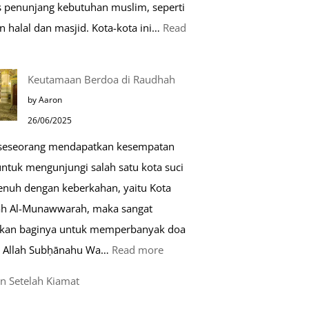
as penunjang kebutuhan muslim, seperti
n halal dan masjid. Kota-kota ini…
Read
0
Keutamaan Berdoa di Raudhah
ota
by Aaron
amah
26/06/2025
uslim
 seseorang mendapatkan kesempatan
untuk mengunjungi salah satu kota suci
ropa
enuh dengan keberkahan, yaitu Kota
h Al-Munawwarah, maka sangat
rkan baginya untuk memperbanyak doa
:
 Allah Subḥānahu Wa…
Read more
Keutamaan
n Setelah Kiamat
Berdoa