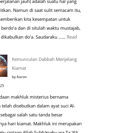
perjalanan jauh) adalah suatu hal yang
Saat
itkan. Namun di saat sulit semacam itu,
Umroh
memberikan kita kesempatan untuk
berdo’a dan di situlah waktu mustajab,
dikabulkan do’a. Saudaraku ……
Read
o’a
Kemunculan Dabbah Menjelang
aat
Kiamat
far,
by Aaron
o’a
025
ang
daan makhluk misterius bernama
ustajab
telah disebutkan dalam ayat suci Al-
sebagai salah satu tanda besar
nya hari kiamat. Makhluk ini merupakan
atu ciptaan Allah Subḥānahu wa Taʿālā