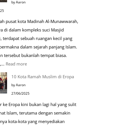
by Aaron
Kehidupan
025
Sehari-
gah pusat kota Madinah Al-Munawwarah,
hari
ya di dalam kompleks suci Masjid
, terdapat sebuah ruangan kecil yang
 bermakna dalam sejarah panjang Islam.
n tersebut bukanlah tempat biasa.
:
u,…
Read more
Tiga
10 Kota Ramah Muslim di Eropa
Makam
by Aaron
Mulia
27/06/2025
di
r ke Eropa kini bukan lagi hal yang sulit
Masjid
mat Islam, terutama dengan semakin
Nabawi
nya kota-kota yang menyediakan