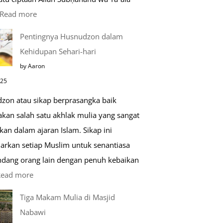
:
Read more
Kemunculan
Pentingnya Husnudzon dalam
Dabbah
Kehidupan Sehari-hari
Menjelang
by Aaron
Kiamat
025
zon atau sikap berprasangka baik
kan salah satu akhlak mulia yang sangat
kan dalam ajaran Islam. Sikap ini
arkan setiap Muslim untuk senantiasa
ang orang lain dengan penuh kebaikan
:
Read more
Pentingnya
Tiga Makam Mulia di Masjid
Husnudzon
Nabawi
dalam