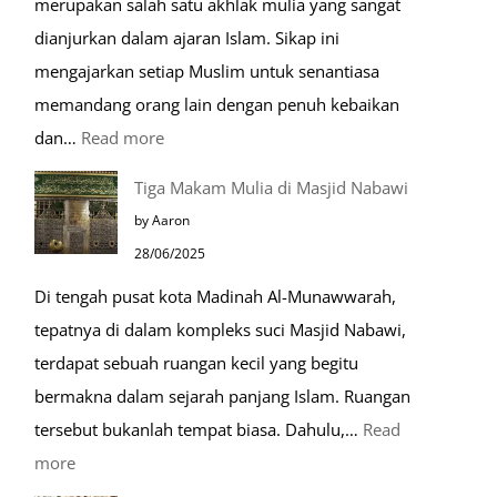
merupakan salah satu akhlak mulia yang sangat
dianjurkan dalam ajaran Islam. Sikap ini
mengajarkan setiap Muslim untuk senantiasa
memandang orang lain dengan penuh kebaikan
:
dan…
Read more
Pentingnya
Tiga Makam Mulia di Masjid Nabawi
Husnudzon
by Aaron
dalam
28/06/2025
Kehidupan
Di tengah pusat kota Madinah Al-Munawwarah,
Sehari-
tepatnya di dalam kompleks suci Masjid Nabawi,
hari
terdapat sebuah ruangan kecil yang begitu
bermakna dalam sejarah panjang Islam. Ruangan
tersebut bukanlah tempat biasa. Dahulu,…
Read
:
more
Tiga