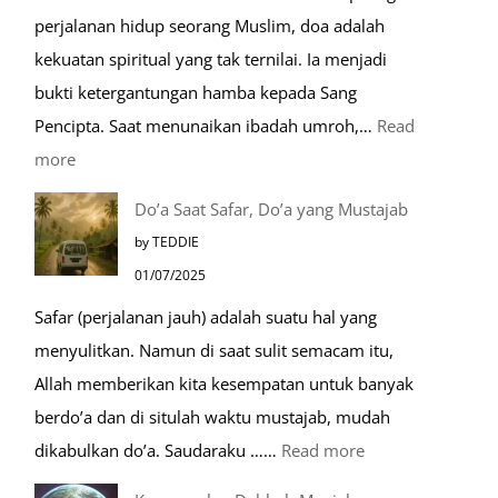
perjalanan hidup seorang Muslim, doa adalah
Umroh
kekuatan spiritual yang tak ternilai. Ia menjadi
Dengan
bukti ketergantungan hamba kepada Sang
Kereta
Pencipta. Saat menunaikan ibadah umroh,…
Read
Cepat
:
more
Tempat-
Do’a Saat Safar, Do’a yang Mustajab
Tempat
by TEDDIE
Mustajab
01/07/2025
untuk
Safar (perjalanan jauh) adalah suatu hal yang
Berdoa
menyulitkan. Namun di saat sulit semacam itu,
Saat
Allah memberikan kita kesempatan untuk banyak
Umroh
berdo’a dan di situlah waktu mustajab, mudah
:
dikabulkan do’a. Saudaraku ……
Read more
Do’a