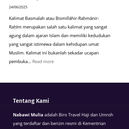
24/06/2025
Kalimat Basmalah atau Bismillāhir-Raḥmānir-
Raḥīm merupakan salah satu kalimat yang sangat
agung dalam ajaran Islam dan memiliki kedudukan
yang sangat istimewa dalam kehidupan umat
Muslim. Kalimat ini bukanlah sekadar ucapan
:
pembuka…
Read more
Keutamaan
Kalimat
Basmalah
dalam
Tentang Kami
Kehidupan
Muslim
Nabawi Mulia
adalah Biro Travel Haji dan Umroh
yang terdaftar dan berizin resmi di Kementrian