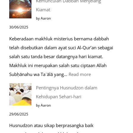
Kemunculan Dabbah Menjelang
Saat
Kiamat
Safar,
by Aaron
Do’a
30/06/2025
yang
Keberadaan makhluk misterius bernama dabbah
Mustajab
telah disebutkan dalam ayat suci Al-Qur’an sebagai
salah satu tanda besar datangnya hari kiamat.
Makhluk ini merupakan salah satu ciptaan Allah
:
Subḥānahu wa Taʿālā yang…
Read more
Kemunculan
Pentingnya Husnudzon dalam
Dabbah
Kehidupan Sehari-hari
Menjelang
by Aaron
Kiamat
29/06/2025
Husnudzon atau sikap berprasangka baik