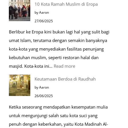
10 Kota Ramah Muslim di Eropa
Makam
by Aaron
Mulia
27/06/2025
di
Berlibur ke Eropa kini bukan lagi hal yang sulit bagi
Masjid
umat Islam, terutama dengan semakin banyaknya
Nabawi
kota-kota yang menyediakan fasilitas penunjang
kebutuhan muslim, seperti restoran halal dan
:
masjid. Kota-kota ini…
Read more
10
Keutamaan Berdoa di Raudhah
Kota
by Aaron
Ramah
26/06/2025
Muslim
Ketika seseorang mendapatkan kesempatan mulia
di
untuk mengunjungi salah satu kota suci yang
Eropa
penuh dengan keberkahan, yaitu Kota Madinah Al-