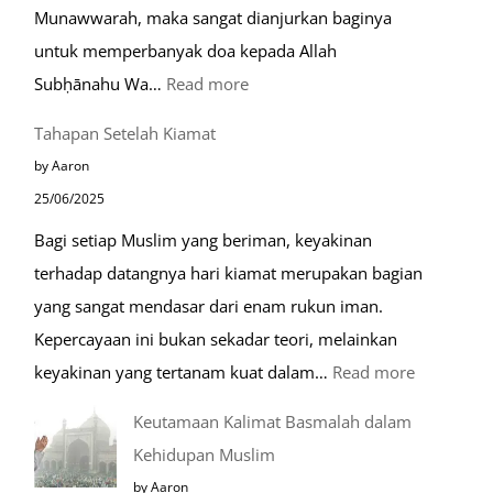
Munawwarah, maka sangat dianjurkan baginya
untuk memperbanyak doa kepada Allah
:
Subḥānahu Wa…
Read more
Keutamaan
Tahapan Setelah Kiamat
Berdoa
by Aaron
di
25/06/2025
Raudhah
Bagi setiap Muslim yang beriman, keyakinan
terhadap datangnya hari kiamat merupakan bagian
yang sangat mendasar dari enam rukun iman.
Kepercayaan ini bukan sekadar teori, melainkan
:
keyakinan yang tertanam kuat dalam…
Read more
Tahapan
Keutamaan Kalimat Basmalah dalam
Setelah
Kehidupan Muslim
Kiamat
by Aaron