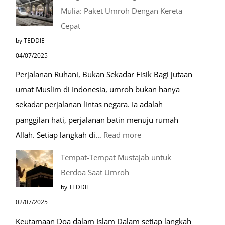
Mulia: Paket Umroh Dengan Kereta
Cepat
by TEDDIE
04/07/2025
Perjalanan Ruhani, Bukan Sekadar Fisik Bagi jutaan
umat Muslim di Indonesia, umroh bukan hanya
sekadar perjalanan lintas negara. Ia adalah
panggilan hati, perjalanan batin menuju rumah
:
Allah. Setiap langkah di…
Read more
Mengenal
Tempat-Tempat Mustajab untuk
Lebih
Berdoa Saat Umroh
Mengenal
by TEDDIE
Nabawi
02/07/2025
Mulia:
Keutamaan Doa dalam Islam Dalam setiap langkah
Paket