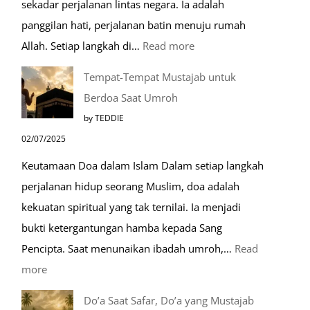
sekadar perjalanan lintas negara. Ia adalah
panggilan hati, perjalanan batin menuju rumah
:
Allah. Setiap langkah di…
Read more
Mengenal
Tempat-Tempat Mustajab untuk
Lebih
Berdoa Saat Umroh
Mengenal
by TEDDIE
Nabawi
02/07/2025
Mulia:
Keutamaan Doa dalam Islam Dalam setiap langkah
Paket
perjalanan hidup seorang Muslim, doa adalah
Umroh
kekuatan spiritual yang tak ternilai. Ia menjadi
Dengan
bukti ketergantungan hamba kepada Sang
Kereta
Pencipta. Saat menunaikan ibadah umroh,…
Read
Cepat
:
more
Tempat-
Do’a Saat Safar, Do’a yang Mustajab
Tempat