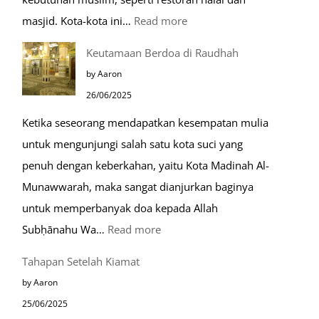
:
masjid. Kota-kota ini…
Read more
10
Keutamaan Berdoa di Raudhah
Kota
by Aaron
Ramah
26/06/2025
Muslim
Ketika seseorang mendapatkan kesempatan mulia
di
untuk mengunjungi salah satu kota suci yang
Eropa
penuh dengan keberkahan, yaitu Kota Madinah Al-
Munawwarah, maka sangat dianjurkan baginya
untuk memperbanyak doa kepada Allah
:
Subḥānahu Wa…
Read more
Keutamaan
Tahapan Setelah Kiamat
Berdoa
by Aaron
di
25/06/2025
Raudhah