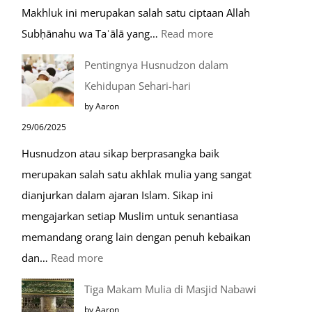
Makhluk ini merupakan salah satu ciptaan Allah
:
Subḥānahu wa Taʿālā yang…
Read more
Kemunculan
Pentingnya Husnudzon dalam
Dabbah
Kehidupan Sehari-hari
Menjelang
by Aaron
Kiamat
29/06/2025
Husnudzon atau sikap berprasangka baik
merupakan salah satu akhlak mulia yang sangat
dianjurkan dalam ajaran Islam. Sikap ini
mengajarkan setiap Muslim untuk senantiasa
memandang orang lain dengan penuh kebaikan
:
dan…
Read more
Pentingnya
Tiga Makam Mulia di Masjid Nabawi
Husnudzon
by Aaron