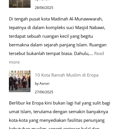
dalam
28/06/2025
Kehidupan
Di tengah pusat kota Madinah Al-Munawwarah,
Sehari-
tepatnya di dalam kompleks suci Masjid Nabawi,
hari
terdapat sebuah ruangan kecil yang begitu
bermakna dalam sejarah panjang Islam. Ruangan
tersebut bukanlah tempat biasa. Dahulu,…
Read
:
more
Tiga
10 Kota Ramah Muslim di Eropa
Makam
by Aaron
Mulia
27/06/2025
di
Berlibur ke Eropa kini bukan lagi hal yang sulit bagi
Masjid
umat Islam, terutama dengan semakin banyaknya
Nabawi
kota-kota yang menyediakan fasilitas penunjang
kebutuhan muslim, seperti restoran halal dan