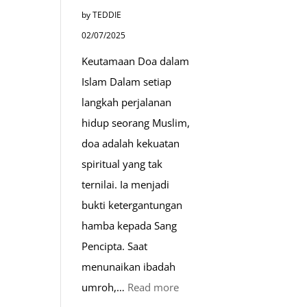
Paket
by TEDDIE
Umroh
02/07/2025
Dengan
Keutamaan Doa dalam
Kereta
Islam Dalam setiap
Cepat
langkah perjalanan
hidup seorang Muslim,
doa adalah kekuatan
spiritual yang tak
ternilai. Ia menjadi
bukti ketergantungan
hamba kepada Sang
Pencipta. Saat
menunaikan ibadah
:
umroh,…
Read more