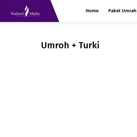
Home
Paket Umrah 
Umroh + Turki