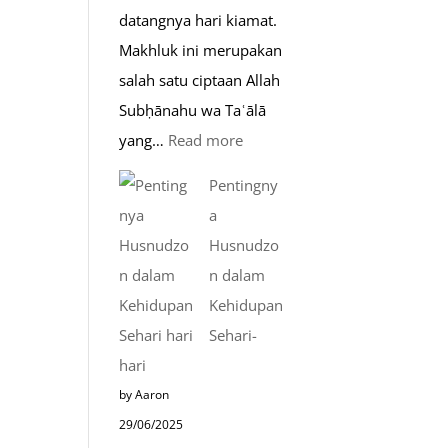
datangnya hari kiamat.
Makhluk ini merupakan
salah satu ciptaan Allah
Subḥānahu wa Taʿālā
:
yang…
Read more
Kemunculan
Pentingny
Dabbah
a
Menjelang
Husnudzo
Kiamat
n dalam
Kehidupan
Sehari-
hari
by Aaron
29/06/2025