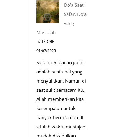
Tempat-
Do’a Saat
Tempat
Safar, Do’a
Mustajab
yang
untuk
Mustajab
Berdoa
by TEDDIE
Saat
01/07/2025
Umroh
Safar (perjalanan jauh)
adalah suatu hal yang
menyulitkan. Namun di
saat sulit semacam itu,
Allah memberikan kita
kesempatan untuk
banyak berdo’a dan di
situlah waktu mustajab,
mudah dikabulkan