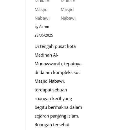
Mulia di
Kehidupan
Masjid
Sehari-
Nabawi
hari
by Aaron
28/06/2025
Di tengah pusat kota
Madinah Al-
Munawwarah, tepatnya
di dalam kompleks suci
Masjid Nabawi,
terdapat sebuah
ruangan kecil yang
begitu bermakna dalam
sejarah panjang Islam.
Ruangan tersebut