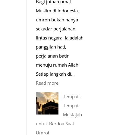
Bagi jutaan umat
Muslim di Indonesia,
umroh bukan hanya
sekadar perjalanan
lintas negara. Ia adalah
panggilan hati,
perjalanan batin
menuju rumah Allah.
Setiap langkah di…
:
Read more
Mengenal
Tempat-
Lebih
Tempat
Mengenal
Mustajab
Nabawi
untuk Berdoa Saat
Mulia:
Umroh