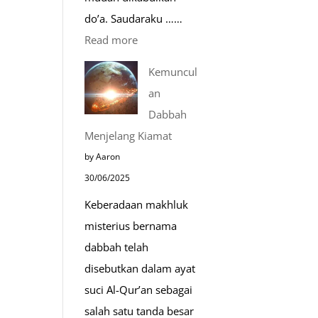
do’a. Saudaraku ……
:
Read more
Do’a
Kemuncul
Saat
an
Safar,
Dabbah
Do’a
Menjelang Kiamat
yang
by Aaron
Mustajab
30/06/2025
Keberadaan makhluk
misterius bernama
dabbah telah
disebutkan dalam ayat
suci Al-Qur’an sebagai
salah satu tanda besar