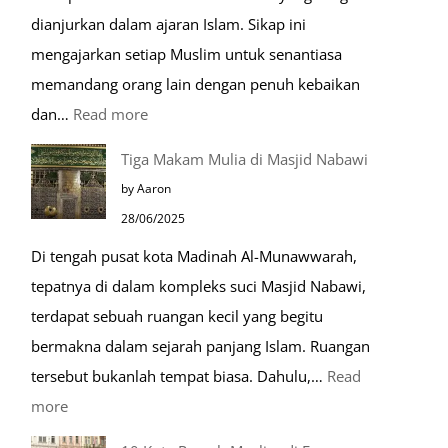
dianjurkan dalam ajaran Islam. Sikap ini
mengajarkan setiap Muslim untuk senantiasa
memandang orang lain dengan penuh kebaikan
:
dan…
Read more
Pentingnya
Tiga Makam Mulia di Masjid Nabawi
Husnudzon
by Aaron
dalam
28/06/2025
Kehidupan
Di tengah pusat kota Madinah Al-Munawwarah,
Sehari-
tepatnya di dalam kompleks suci Masjid Nabawi,
hari
terdapat sebuah ruangan kecil yang begitu
bermakna dalam sejarah panjang Islam. Ruangan
tersebut bukanlah tempat biasa. Dahulu,…
Read
:
more
Tiga