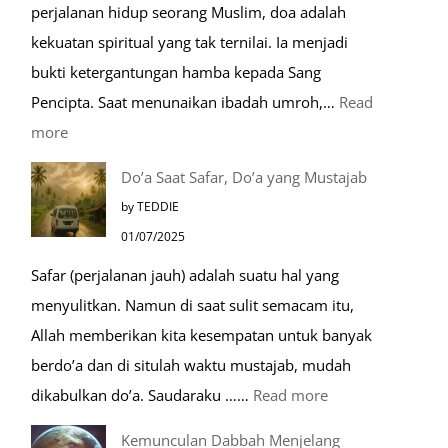
perjalanan hidup seorang Muslim, doa adalah
Umroh
kekuatan spiritual yang tak ternilai. Ia menjadi
Dengan
bukti ketergantungan hamba kepada Sang
Kereta
Pencipta. Saat menunaikan ibadah umroh,…
Read
Cepat
:
more
Tempat-
Do’a Saat Safar, Do’a yang Mustajab
Tempat
by TEDDIE
Mustajab
01/07/2025
untuk
Safar (perjalanan jauh) adalah suatu hal yang
Berdoa
menyulitkan. Namun di saat sulit semacam itu,
Saat
Allah memberikan kita kesempatan untuk banyak
Umroh
berdo’a dan di situlah waktu mustajab, mudah
:
dikabulkan do’a. Saudaraku ……
Read more
Do’a
Kemunculan Dabbah Menjelang