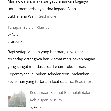
Munawwarah, maka sangat dianjurkan baginya
untuk memperbanyak doa kepada Allah
:
Subḥānahu Wa…
Read more
Keutamaan
Tahapan Setelah Kiamat
Berdoa
by Aaron
di
25/06/2025
Raudhah
Bagi setiap Muslim yang beriman, keyakinan
terhadap datangnya hari kiamat merupakan bagian
yang sangat mendasar dari enam rukun iman.
Kepercayaan ini bukan sekadar teori, melainkan
:
keyakinan yang tertanam kuat dalam…
Read more
Tahapan
Keutamaan Kalimat Basmalah dalam
Setelah
Kehidupan Muslim
Kiamat
by Aaron