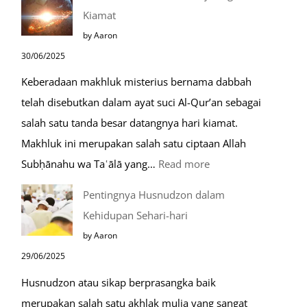
Saat
Kiamat
Safar,
by Aaron
Do’a
30/06/2025
yang
Keberadaan makhluk misterius bernama dabbah
Mustajab
telah disebutkan dalam ayat suci Al-Qur’an sebagai
salah satu tanda besar datangnya hari kiamat.
Makhluk ini merupakan salah satu ciptaan Allah
:
Subḥānahu wa Taʿālā yang…
Read more
Kemunculan
Pentingnya Husnudzon dalam
Dabbah
Kehidupan Sehari-hari
Menjelang
by Aaron
Kiamat
29/06/2025
Husnudzon atau sikap berprasangka baik
merupakan salah satu akhlak mulia yang sangat