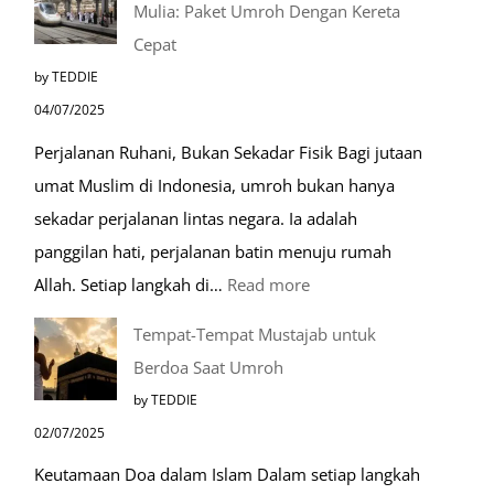
Mulia: Paket Umroh Dengan Kereta
Cepat
by TEDDIE
04/07/2025
Perjalanan Ruhani, Bukan Sekadar Fisik Bagi jutaan
umat Muslim di Indonesia, umroh bukan hanya
sekadar perjalanan lintas negara. Ia adalah
panggilan hati, perjalanan batin menuju rumah
:
Allah. Setiap langkah di…
Read more
Mengenal
Tempat-Tempat Mustajab untuk
Lebih
Berdoa Saat Umroh
Mengenal
by TEDDIE
Nabawi
02/07/2025
Mulia:
Keutamaan Doa dalam Islam Dalam setiap langkah
Paket