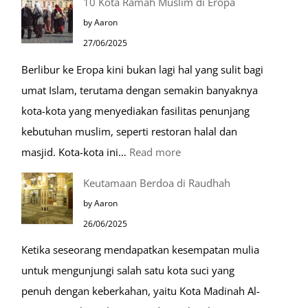
10 Kota Ramah Muslim di Eropa
Makam
by Aaron
Mulia
27/06/2025
di
Berlibur ke Eropa kini bukan lagi hal yang sulit bagi
Masjid
umat Islam, terutama dengan semakin banyaknya
Nabawi
kota-kota yang menyediakan fasilitas penunjang
kebutuhan muslim, seperti restoran halal dan
:
masjid. Kota-kota ini…
Read more
10
Keutamaan Berdoa di Raudhah
Kota
by Aaron
Ramah
26/06/2025
Muslim
Ketika seseorang mendapatkan kesempatan mulia
di
untuk mengunjungi salah satu kota suci yang
Eropa
penuh dengan keberkahan, yaitu Kota Madinah Al-