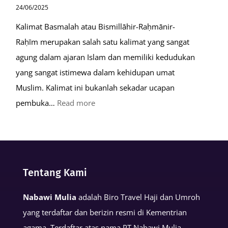
24/06/2025
Kalimat Basmalah atau Bismillāhir-Raḥmānir-
Raḥīm merupakan salah satu kalimat yang sangat
agung dalam ajaran Islam dan memiliki kedudukan
yang sangat istimewa dalam kehidupan umat
Muslim. Kalimat ini bukanlah sekadar ucapan
:
pembuka…
Read more
Keutamaan
Kalimat
Basmalah
dalam
Tentang Kami
Kehidupan
Muslim
Nabawi Mulia
adalah Biro Travel Haji dan Umroh
yang terdaftar dan berizin resmi di Kementrian
agama. Terdaftar atas nama PT Nabawi Mulia