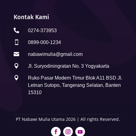
Kontak Kami

0274-373953

0899-000-1234

nabawimulia@gmail.com

Jl. Suryodiningratan No. 3 Yogyakarta

Ruko Pasar Modern Timur Blok A11 BSD Jl.
Letnan Sutopo, Tangerang Selatan, Banten
15310
PT Nabawi Mulia Utama 2026 | All rights Reserved.