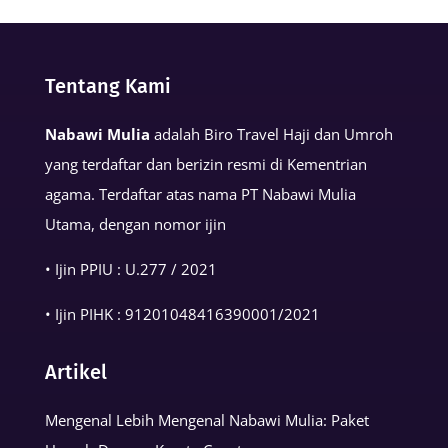
Kalimat
Basmalah
dalam
Tentang Kami
Kehidupan
Muslim
Nabawi Mulia
adalah Biro Travel Haji dan Umroh
yang terdaftar dan berizin resmi di Kementrian
agama. Terdaftar atas nama PT Nabawi Mulia
Utama, dengan nomor ijin
• Ijin PPIU : U.277 / 2021
• Ijin PIHK :
91201048416390001
/2021
Artikel
Mengenal Lebih Mengenal Nabawi Mulia: Paket