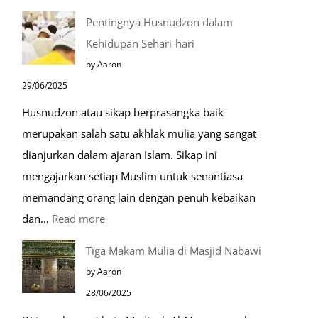
Kemunculan
Pentingnya Husnudzon dalam
Dabbah
Kehidupan Sehari-hari
Menjelang
by Aaron
Kiamat
29/06/2025
Husnudzon atau sikap berprasangka baik
merupakan salah satu akhlak mulia yang sangat
dianjurkan dalam ajaran Islam. Sikap ini
mengajarkan setiap Muslim untuk senantiasa
memandang orang lain dengan penuh kebaikan
:
dan…
Read more
Pentingnya
Tiga Makam Mulia di Masjid Nabawi
Husnudzon
by Aaron
dalam
28/06/2025
Kehidupan