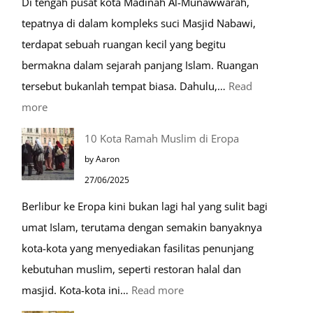
Di tengah pusat kota Madinah Al-Munawwarah,
Sehari-
tepatnya di dalam kompleks suci Masjid Nabawi,
hari
terdapat sebuah ruangan kecil yang begitu
bermakna dalam sejarah panjang Islam. Ruangan
tersebut bukanlah tempat biasa. Dahulu,…
Read
:
more
Tiga
10 Kota Ramah Muslim di Eropa
Makam
by Aaron
Mulia
27/06/2025
di
Berlibur ke Eropa kini bukan lagi hal yang sulit bagi
Masjid
umat Islam, terutama dengan semakin banyaknya
Nabawi
kota-kota yang menyediakan fasilitas penunjang
kebutuhan muslim, seperti restoran halal dan
:
masjid. Kota-kota ini…
Read more
10