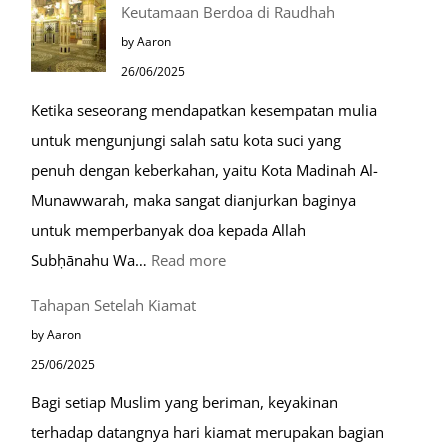
Keutamaan Berdoa di Raudhah
Kota
by Aaron
Ramah
26/06/2025
Muslim
Ketika seseorang mendapatkan kesempatan mulia
di
untuk mengunjungi salah satu kota suci yang
Eropa
penuh dengan keberkahan, yaitu Kota Madinah Al-
Munawwarah, maka sangat dianjurkan baginya
untuk memperbanyak doa kepada Allah
:
Subḥānahu Wa…
Read more
Keutamaan
Tahapan Setelah Kiamat
Berdoa
by Aaron
di
25/06/2025
Raudhah
Bagi setiap Muslim yang beriman, keyakinan
terhadap datangnya hari kiamat merupakan bagian