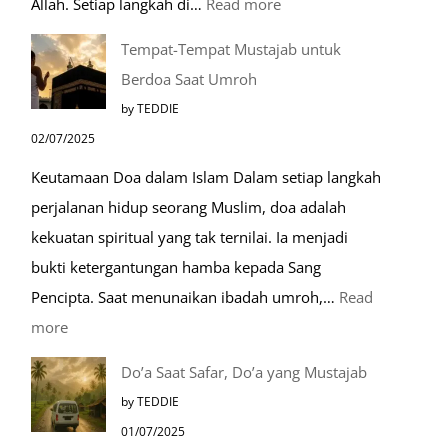
:
Allah. Setiap langkah di…
Read more
Mengenal
Tempat-Tempat Mustajab untuk
Lebih
Berdoa Saat Umroh
Mengenal
by TEDDIE
Nabawi
02/07/2025
Mulia:
Keutamaan Doa dalam Islam Dalam setiap langkah
Paket
perjalanan hidup seorang Muslim, doa adalah
Umroh
kekuatan spiritual yang tak ternilai. Ia menjadi
Dengan
bukti ketergantungan hamba kepada Sang
Kereta
Pencipta. Saat menunaikan ibadah umroh,…
Read
Cepat
:
more
Tempat-
Do’a Saat Safar, Do’a yang Mustajab
Tempat
by TEDDIE
Mustajab
01/07/2025
untuk