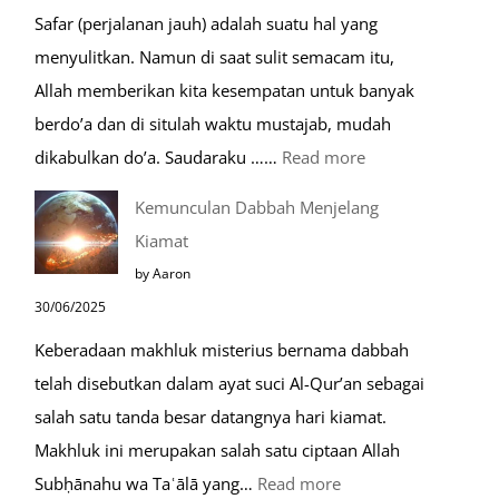
Safar (perjalanan jauh) adalah suatu hal yang
Berdoa
menyulitkan. Namun di saat sulit semacam itu,
Saat
Allah memberikan kita kesempatan untuk banyak
Umroh
berdo’a dan di situlah waktu mustajab, mudah
:
dikabulkan do’a. Saudaraku ……
Read more
Do’a
Kemunculan Dabbah Menjelang
Saat
Kiamat
Safar,
by Aaron
Do’a
30/06/2025
yang
Keberadaan makhluk misterius bernama dabbah
Mustajab
telah disebutkan dalam ayat suci Al-Qur’an sebagai
salah satu tanda besar datangnya hari kiamat.
Makhluk ini merupakan salah satu ciptaan Allah
:
Subḥānahu wa Taʿālā yang…
Read more