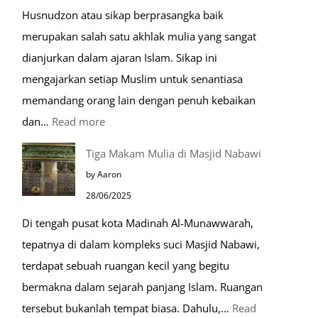
Husnudzon atau sikap berprasangka baik
merupakan salah satu akhlak mulia yang sangat
dianjurkan dalam ajaran Islam. Sikap ini
mengajarkan setiap Muslim untuk senantiasa
memandang orang lain dengan penuh kebaikan
:
dan…
Read more
Pentingnya
Tiga Makam Mulia di Masjid Nabawi
Husnudzon
by Aaron
dalam
28/06/2025
Kehidupan
Di tengah pusat kota Madinah Al-Munawwarah,
Sehari-
tepatnya di dalam kompleks suci Masjid Nabawi,
hari
terdapat sebuah ruangan kecil yang begitu
bermakna dalam sejarah panjang Islam. Ruangan
tersebut bukanlah tempat biasa. Dahulu,…
Read