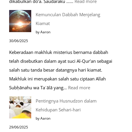
:
dikabulkan do’a. Saudaraku ……
Read more
Do’a
Kemunculan Dabbah Menjelang
Saat
Kiamat
Safar,
by Aaron
Do’a
30/06/2025
yang
Keberadaan makhluk misterius bernama dabbah
Mustajab
telah disebutkan dalam ayat suci Al-Qur’an sebagai
salah satu tanda besar datangnya hari kiamat.
Makhluk ini merupakan salah satu ciptaan Allah
:
Subḥānahu wa Taʿālā yang…
Read more
Kemunculan
Pentingnya Husnudzon dalam
Dabbah
Kehidupan Sehari-hari
Menjelang
by Aaron
Kiamat
29/06/2025