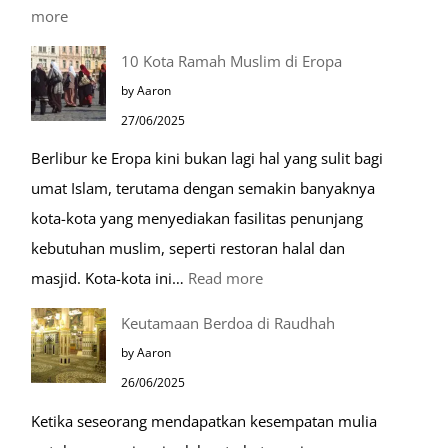
:
more
Tiga
10 Kota Ramah Muslim di Eropa
Makam
by Aaron
Mulia
27/06/2025
di
Berlibur ke Eropa kini bukan lagi hal yang sulit bagi
Masjid
umat Islam, terutama dengan semakin banyaknya
Nabawi
kota-kota yang menyediakan fasilitas penunjang
kebutuhan muslim, seperti restoran halal dan
:
masjid. Kota-kota ini…
Read more
10
Keutamaan Berdoa di Raudhah
Kota
by Aaron
Ramah
26/06/2025
Muslim
Ketika seseorang mendapatkan kesempatan mulia
di