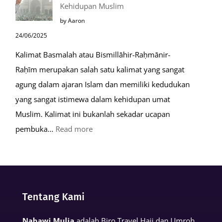
Kehidupan Muslim
Kiamat
by Aaron
24/06/2025
Kalimat Basmalah atau Bismillāhir-Raḥmānir-
Raḥīm merupakan salah satu kalimat yang sangat
agung dalam ajaran Islam dan memiliki kedudukan
yang sangat istimewa dalam kehidupan umat
Muslim. Kalimat ini bukanlah sekadar ucapan
:
pembuka…
Read more
Keutamaan
Kalimat
Basmalah
dalam
Tentang Kami
Kehidupan
Muslim
Nabawi Mulia
adalah Biro Travel Haji dan Umroh