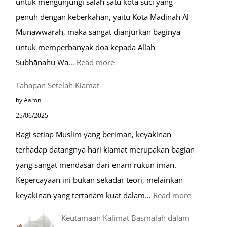
untuk mengunjungi salah satu kota suci yang
Eropa
penuh dengan keberkahan, yaitu Kota Madinah Al-
Munawwarah, maka sangat dianjurkan baginya
untuk memperbanyak doa kepada Allah
:
Subḥānahu Wa…
Read more
Keutamaan
Tahapan Setelah Kiamat
Berdoa
by Aaron
di
25/06/2025
Raudhah
Bagi setiap Muslim yang beriman, keyakinan
terhadap datangnya hari kiamat merupakan bagian
yang sangat mendasar dari enam rukun iman.
Kepercayaan ini bukan sekadar teori, melainkan
:
keyakinan yang tertanam kuat dalam…
Read more
Tahapan
Keutamaan Kalimat Basmalah dalam
Setelah