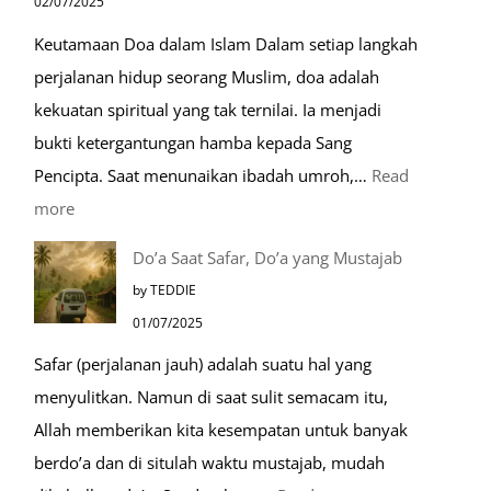
02/07/2025
Mulia:
Keutamaan Doa dalam Islam Dalam setiap langkah
Paket
perjalanan hidup seorang Muslim, doa adalah
Umroh
kekuatan spiritual yang tak ternilai. Ia menjadi
Dengan
bukti ketergantungan hamba kepada Sang
Kereta
Pencipta. Saat menunaikan ibadah umroh,…
Read
Cepat
:
more
Tempat-
Do’a Saat Safar, Do’a yang Mustajab
Tempat
by TEDDIE
Mustajab
01/07/2025
untuk
Safar (perjalanan jauh) adalah suatu hal yang
Berdoa
menyulitkan. Namun di saat sulit semacam itu,
Saat
Allah memberikan kita kesempatan untuk banyak
Umroh
berdo’a dan di situlah waktu mustajab, mudah