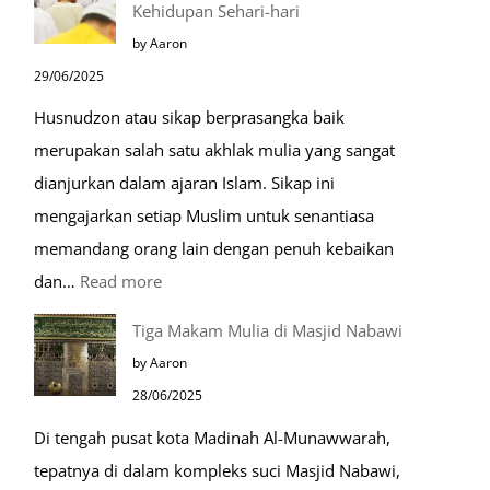
Kehidupan Sehari-hari
Menjelang
by Aaron
Kiamat
29/06/2025
Husnudzon atau sikap berprasangka baik
merupakan salah satu akhlak mulia yang sangat
dianjurkan dalam ajaran Islam. Sikap ini
mengajarkan setiap Muslim untuk senantiasa
memandang orang lain dengan penuh kebaikan
:
dan…
Read more
Pentingnya
Tiga Makam Mulia di Masjid Nabawi
Husnudzon
by Aaron
dalam
28/06/2025
Kehidupan
Di tengah pusat kota Madinah Al-Munawwarah,
Sehari-
tepatnya di dalam kompleks suci Masjid Nabawi,
hari