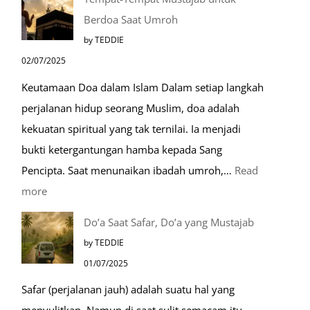
Lebih
Berdoa Saat Umroh
Mengenal
by TEDDIE
Nabawi
02/07/2025
Mulia:
Keutamaan Doa dalam Islam Dalam setiap langkah
Paket
perjalanan hidup seorang Muslim, doa adalah
Umroh
kekuatan spiritual yang tak ternilai. Ia menjadi
Dengan
bukti ketergantungan hamba kepada Sang
Kereta
Pencipta. Saat menunaikan ibadah umroh,…
Read
Cepat
:
more
Tempat-
Do’a Saat Safar, Do’a yang Mustajab
Tempat
by TEDDIE
Mustajab
01/07/2025
untuk
Safar (perjalanan jauh) adalah suatu hal yang
Berdoa