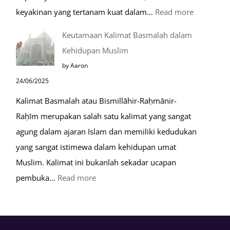
:
keyakinan yang tertanam kuat dalam…
Read more
Tahapan
Keutamaan Kalimat Basmalah dalam
Setelah
Kehidupan Muslim
Kiamat
by Aaron
24/06/2025
Kalimat Basmalah atau Bismillāhir-Raḥmānir-
Raḥīm merupakan salah satu kalimat yang sangat
agung dalam ajaran Islam dan memiliki kedudukan
yang sangat istimewa dalam kehidupan umat
Muslim. Kalimat ini bukanlah sekadar ucapan
:
pembuka…
Read more
Keutamaan
Kalimat
Basmalah