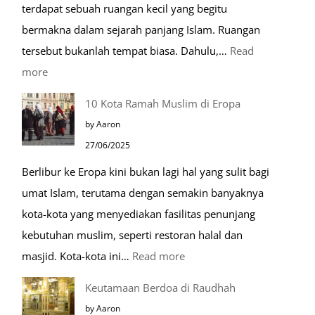
terdapat sebuah ruangan kecil yang begitu
bermakna dalam sejarah panjang Islam. Ruangan
tersebut bukanlah tempat biasa. Dahulu,…
Read
:
more
Tiga
10 Kota Ramah Muslim di Eropa
Makam
by Aaron
Mulia
27/06/2025
di
Berlibur ke Eropa kini bukan lagi hal yang sulit bagi
Masjid
umat Islam, terutama dengan semakin banyaknya
Nabawi
kota-kota yang menyediakan fasilitas penunjang
kebutuhan muslim, seperti restoran halal dan
:
masjid. Kota-kota ini…
Read more
10
Keutamaan Berdoa di Raudhah
Kota
by Aaron