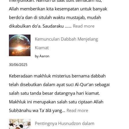
menyulitkan. Namun di saat sulit semacam itu,
Saat
Allah memberikan kita kesempatan untuk banyak
Umroh
berdo’a dan di situlah waktu mustajab, mudah
:
dikabulkan do’a. Saudaraku ……
Read more
Do’a
Kemunculan Dabbah Menjelang
Saat
Kiamat
Safar,
by Aaron
Do’a
30/06/2025
yang
Keberadaan makhluk misterius bernama dabbah
Mustajab
telah disebutkan dalam ayat suci Al-Qur’an sebagai
salah satu tanda besar datangnya hari kiamat.
Makhluk ini merupakan salah satu ciptaan Allah
:
Subḥānahu wa Taʿālā yang…
Read more
Kemunculan
Pentingnya Husnudzon dalam
Dabbah