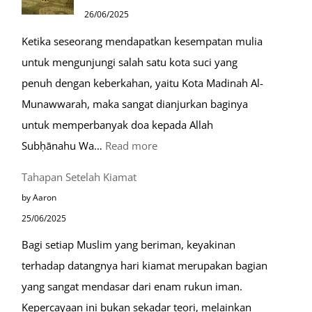
Ramah
26/06/2025
Muslim
Ketika seseorang mendapatkan kesempatan mulia
di
untuk mengunjungi salah satu kota suci yang
Eropa
penuh dengan keberkahan, yaitu Kota Madinah Al-
Munawwarah, maka sangat dianjurkan baginya
untuk memperbanyak doa kepada Allah
:
Subḥānahu Wa…
Read more
Keutamaan
Tahapan Setelah Kiamat
Berdoa
by Aaron
di
25/06/2025
Raudhah
Bagi setiap Muslim yang beriman, keyakinan
terhadap datangnya hari kiamat merupakan bagian
yang sangat mendasar dari enam rukun iman.
Kepercayaan ini bukan sekadar teori, melainkan