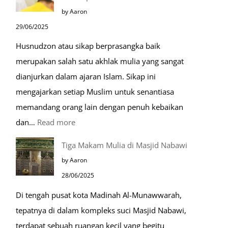
Menjelang
by Aaron
Kiamat
29/06/2025
Husnudzon atau sikap berprasangka baik
merupakan salah satu akhlak mulia yang sangat
dianjurkan dalam ajaran Islam. Sikap ini
mengajarkan setiap Muslim untuk senantiasa
memandang orang lain dengan penuh kebaikan
:
dan…
Read more
Pentingnya
Tiga Makam Mulia di Masjid Nabawi
Husnudzon
by Aaron
dalam
28/06/2025
Kehidupan
Di tengah pusat kota Madinah Al-Munawwarah,
Sehari-
tepatnya di dalam kompleks suci Masjid Nabawi,
hari
terdapat sebuah ruangan kecil yang begitu