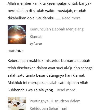
Allah memberikan kita kesempatan untuk banyak
Umroh
berdo’a dan di situlah waktu mustajab, mudah
:
dikabulkan do’a. Saudaraku ……
Read more
Do’a
Kemunculan Dabbah Menjelang
Saat
Kiamat
Safar,
by Aaron
Do’a
30/06/2025
yang
Keberadaan makhluk misterius bernama dabbah
Mustajab
telah disebutkan dalam ayat suci Al-Qur’an sebagai
salah satu tanda besar datangnya hari kiamat.
Makhluk ini merupakan salah satu ciptaan Allah
:
Subḥānahu wa Taʿālā yang…
Read more
Kemunculan
Pentingnya Husnudzon dalam
Dabbah
Kehidupan Sehari-hari