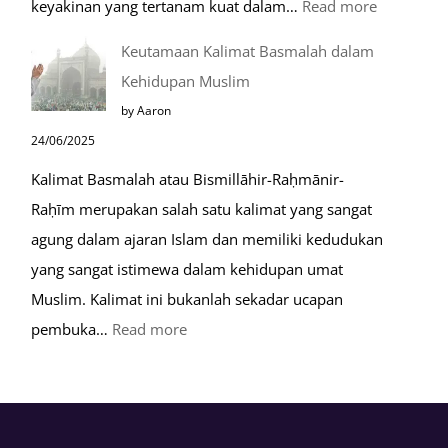
:
keyakinan yang tertanam kuat dalam…
Read more
Tahapan
Keutamaan Kalimat Basmalah dalam
Setelah
Kehidupan Muslim
Kiamat
by Aaron
24/06/2025
Kalimat Basmalah atau Bismillāhir-Raḥmānir-
Raḥīm merupakan salah satu kalimat yang sangat
agung dalam ajaran Islam dan memiliki kedudukan
yang sangat istimewa dalam kehidupan umat
Muslim. Kalimat ini bukanlah sekadar ucapan
:
pembuka…
Read more
Keutamaan
Kalimat
Basmalah
dalam