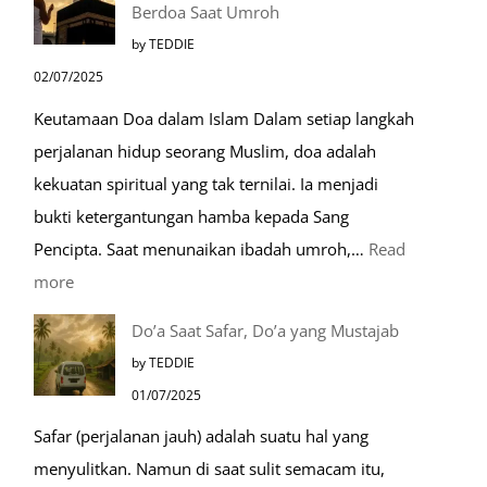
Berdoa Saat Umroh
Mengenal
by TEDDIE
Nabawi
02/07/2025
Mulia:
Keutamaan Doa dalam Islam Dalam setiap langkah
Paket
perjalanan hidup seorang Muslim, doa adalah
Umroh
kekuatan spiritual yang tak ternilai. Ia menjadi
Dengan
bukti ketergantungan hamba kepada Sang
Kereta
Pencipta. Saat menunaikan ibadah umroh,…
Read
Cepat
:
more
Tempat-
Do’a Saat Safar, Do’a yang Mustajab
Tempat
by TEDDIE
Mustajab
01/07/2025
untuk
Safar (perjalanan jauh) adalah suatu hal yang
Berdoa
menyulitkan. Namun di saat sulit semacam itu,
Saat