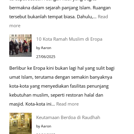
bermakna dalam sejarah panjang Islam. Ruangan
tersebut bukanlah tempat biasa. Dahulu,…
Read
:
more
Tiga
10 Kota Ramah Muslim di Eropa
Makam
by Aaron
Mulia
27/06/2025
di
Berlibur ke Eropa kini bukan lagi hal yang sulit bagi
Masjid
umat Islam, terutama dengan semakin banyaknya
Nabawi
kota-kota yang menyediakan fasilitas penunjang
kebutuhan muslim, seperti restoran halal dan
:
masjid. Kota-kota ini…
Read more
10
Keutamaan Berdoa di Raudhah
Kota
by Aaron
Ramah