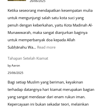
26/06/2025
Muslim
Ketika seseorang mendapatkan kesempatan mulia
di
untuk mengunjungi salah satu kota suci yang
Eropa
penuh dengan keberkahan, yaitu Kota Madinah Al-
Munawwarah, maka sangat dianjurkan baginya
untuk memperbanyak doa kepada Allah
:
Subḥānahu Wa…
Read more
Keutamaan
Tahapan Setelah Kiamat
Berdoa
by Aaron
di
25/06/2025
Raudhah
Bagi setiap Muslim yang beriman, keyakinan
terhadap datangnya hari kiamat merupakan bagian
yang sangat mendasar dari enam rukun iman.
Kepercayaan ini bukan sekadar teori, melainkan