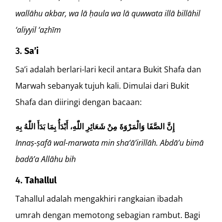
wallāhu akbar, wa lā ḥaula wa lā quwwata illā billāhil
‘aliyyil ‘aẓhīm
3.
Sa’i
Sa’i adalah berlari-lari kecil antara Bukit Shafa dan
Marwah sebanyak tujuh kali. Dimulai dari Bukit
Shafa dan diiringi dengan bacaan:
إِنَّ الصَّفَا وَالْمَرْوَةَ مِنْ شَعَائِرِ اللّٰهِ، أَبْدَأُ بِمَا بَدَأَ اللّٰهُ بِهِ
Innaṣ-ṣafā wal-marwata min sha‘ā’irillāh. Abdā’u bimā
badā’a Allāhu bih
4.
Tahallul
Tahallul adalah mengakhiri rangkaian ibadah
umrah dengan memotong sebagian rambut. Bagi