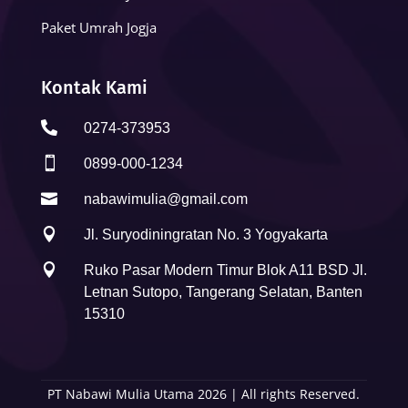
Paket Umrah Jogja
Kontak Kami

0274-373953

0899-000-1234

nabawimulia@gmail.com

Jl. Suryodiningratan No. 3 Yogyakarta

Ruko Pasar Modern Timur Blok A11 BSD Jl.
Letnan Sutopo, Tangerang Selatan, Banten
15310
PT Nabawi Mulia Utama 2026 | All rights Reserved.