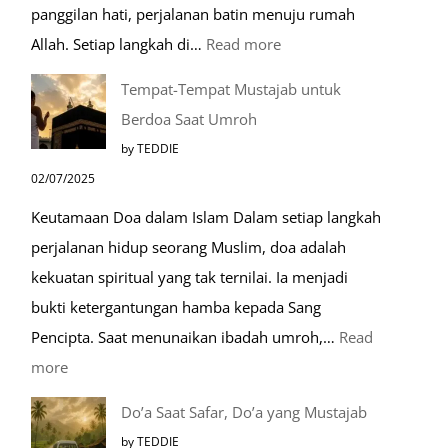
panggilan hati, perjalanan batin menuju rumah
:
Allah. Setiap langkah di…
Read more
Mengenal
Tempat-Tempat Mustajab untuk
Lebih
Berdoa Saat Umroh
Mengenal
by TEDDIE
Nabawi
02/07/2025
Mulia:
Keutamaan Doa dalam Islam Dalam setiap langkah
Paket
perjalanan hidup seorang Muslim, doa adalah
Umroh
kekuatan spiritual yang tak ternilai. Ia menjadi
Dengan
bukti ketergantungan hamba kepada Sang
Kereta
Pencipta. Saat menunaikan ibadah umroh,…
Read
Cepat
:
more
Tempat-
Do’a Saat Safar, Do’a yang Mustajab
Tempat
by TEDDIE