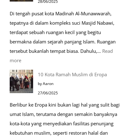
28/06/2025
Kehidupan
Di tengah pusat kota Madinah Al-Munawwarah,
Sehari-
tepatnya di dalam kompleks suci Masjid Nabawi,
hari
terdapat sebuah ruangan kecil yang begitu
bermakna dalam sejarah panjang Islam. Ruangan
tersebut bukanlah tempat biasa. Dahulu,…
Read
:
more
Tiga
10 Kota Ramah Muslim di Eropa
Makam
by Aaron
Mulia
27/06/2025
di
Berlibur ke Eropa kini bukan lagi hal yang sulit bagi
Masjid
umat Islam, terutama dengan semakin banyaknya
Nabawi
kota-kota yang menyediakan fasilitas penunjang
kebutuhan muslim, seperti restoran halal dan