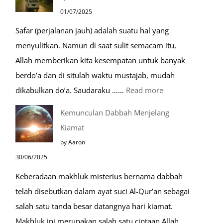
Mustajab
01/07/2025
untuk
Safar (perjalanan jauh) adalah suatu hal yang
Berdoa
menyulitkan. Namun di saat sulit semacam itu,
Saat
Allah memberikan kita kesempatan untuk banyak
Umroh
berdo’a dan di situlah waktu mustajab, mudah
:
dikabulkan do’a. Saudaraku ……
Read more
Do’a
Kemunculan Dabbah Menjelang
Saat
Kiamat
Safar,
by Aaron
Do’a
30/06/2025
yang
Keberadaan makhluk misterius bernama dabbah
Mustajab
telah disebutkan dalam ayat suci Al-Qur’an sebagai
salah satu tanda besar datangnya hari kiamat.
Makhluk ini merupakan salah satu ciptaan Allah