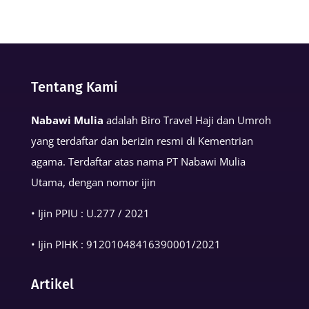
Keutamaan
Kalimat
Basmalah
dalam
Tentang Kami
Kehidupan
Muslim
Nabawi Mulia
adalah Biro Travel Haji dan Umroh
yang terdaftar dan berizin resmi di Kementrian
agama. Terdaftar atas nama PT Nabawi Mulia
Utama, dengan nomor ijin
• Ijin PPIU : U.277 / 2021
• Ijin PIHK :
91201048416390001
/2021
Artikel