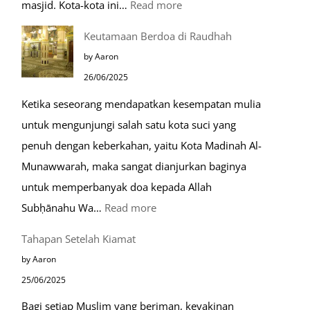
:
masjid. Kota-kota ini…
Read more
10
Keutamaan Berdoa di Raudhah
Kota
by Aaron
Ramah
26/06/2025
Muslim
Ketika seseorang mendapatkan kesempatan mulia
di
untuk mengunjungi salah satu kota suci yang
Eropa
penuh dengan keberkahan, yaitu Kota Madinah Al-
Munawwarah, maka sangat dianjurkan baginya
untuk memperbanyak doa kepada Allah
:
Subḥānahu Wa…
Read more
Keutamaan
Tahapan Setelah Kiamat
Berdoa
by Aaron
di
25/06/2025
Raudhah
Bagi setiap Muslim yang beriman, keyakinan