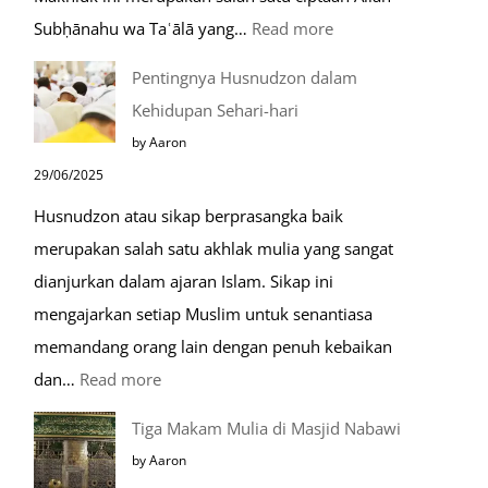
:
Subḥānahu wa Taʿālā yang…
Read more
Kemunculan
Pentingnya Husnudzon dalam
Dabbah
Kehidupan Sehari-hari
Menjelang
by Aaron
Kiamat
29/06/2025
Husnudzon atau sikap berprasangka baik
merupakan salah satu akhlak mulia yang sangat
dianjurkan dalam ajaran Islam. Sikap ini
mengajarkan setiap Muslim untuk senantiasa
memandang orang lain dengan penuh kebaikan
:
dan…
Read more
Pentingnya
Tiga Makam Mulia di Masjid Nabawi
Husnudzon
by Aaron
dalam