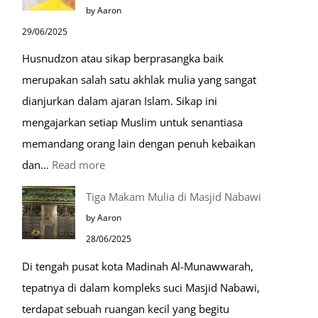
by Aaron
Kiamat
29/06/2025
Husnudzon atau sikap berprasangka baik
merupakan salah satu akhlak mulia yang sangat
dianjurkan dalam ajaran Islam. Sikap ini
mengajarkan setiap Muslim untuk senantiasa
memandang orang lain dengan penuh kebaikan
:
dan…
Read more
Pentingnya
Tiga Makam Mulia di Masjid Nabawi
Husnudzon
by Aaron
dalam
28/06/2025
Kehidupan
Di tengah pusat kota Madinah Al-Munawwarah,
Sehari-
tepatnya di dalam kompleks suci Masjid Nabawi,
hari
terdapat sebuah ruangan kecil yang begitu