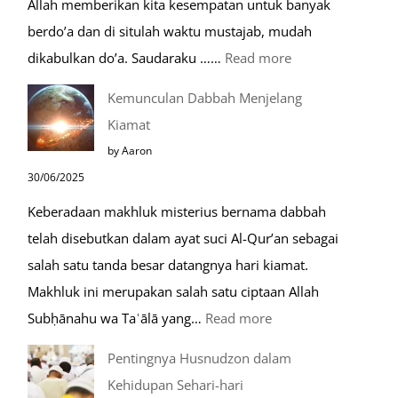
Allah memberikan kita kesempatan untuk banyak
Umroh
berdo’a dan di situlah waktu mustajab, mudah
:
dikabulkan do’a. Saudaraku ……
Read more
Do’a
Kemunculan Dabbah Menjelang
Saat
Kiamat
Safar,
by Aaron
Do’a
30/06/2025
yang
Keberadaan makhluk misterius bernama dabbah
Mustajab
telah disebutkan dalam ayat suci Al-Qur’an sebagai
salah satu tanda besar datangnya hari kiamat.
Makhluk ini merupakan salah satu ciptaan Allah
:
Subḥānahu wa Taʿālā yang…
Read more
Kemunculan
Pentingnya Husnudzon dalam
Dabbah
Kehidupan Sehari-hari
Menjelang