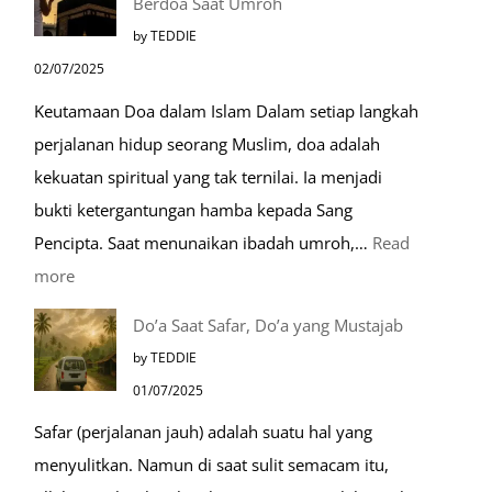
Berdoa Saat Umroh
Mengenal
by TEDDIE
Nabawi
02/07/2025
Mulia:
Keutamaan Doa dalam Islam Dalam setiap langkah
Paket
perjalanan hidup seorang Muslim, doa adalah
Umroh
kekuatan spiritual yang tak ternilai. Ia menjadi
Dengan
bukti ketergantungan hamba kepada Sang
Kereta
Pencipta. Saat menunaikan ibadah umroh,…
Read
Cepat
:
more
Tempat-
Do’a Saat Safar, Do’a yang Mustajab
Tempat
by TEDDIE
Mustajab
01/07/2025
untuk
Safar (perjalanan jauh) adalah suatu hal yang
Berdoa
menyulitkan. Namun di saat sulit semacam itu,
Saat