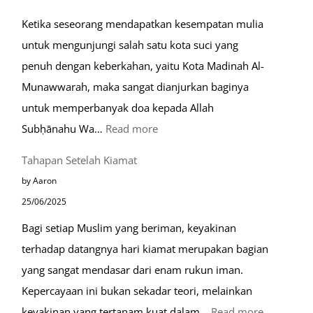
Muslim
Ketika seseorang mendapatkan kesempatan mulia
di
untuk mengunjungi salah satu kota suci yang
Eropa
penuh dengan keberkahan, yaitu Kota Madinah Al-
Munawwarah, maka sangat dianjurkan baginya
untuk memperbanyak doa kepada Allah
:
Subḥānahu Wa…
Read more
Keutamaan
Tahapan Setelah Kiamat
Berdoa
by Aaron
di
25/06/2025
Raudhah
Bagi setiap Muslim yang beriman, keyakinan
terhadap datangnya hari kiamat merupakan bagian
yang sangat mendasar dari enam rukun iman.
Kepercayaan ini bukan sekadar teori, melainkan
:
keyakinan yang tertanam kuat dalam…
Read more