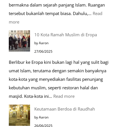
bermakna dalam sejarah panjang Islam. Ruangan
tersebut bukanlah tempat biasa. Dahulu,…
Read
:
more
Tiga
10 Kota Ramah Muslim di Eropa
Makam
by Aaron
Mulia
27/06/2025
di
Berlibur ke Eropa kini bukan lagi hal yang sulit bagi
Masjid
umat Islam, terutama dengan semakin banyaknya
Nabawi
kota-kota yang menyediakan fasilitas penunjang
kebutuhan muslim, seperti restoran halal dan
:
masjid. Kota-kota ini…
Read more
10
Keutamaan Berdoa di Raudhah
Kota
by Aaron
Ramah
26/06/2025