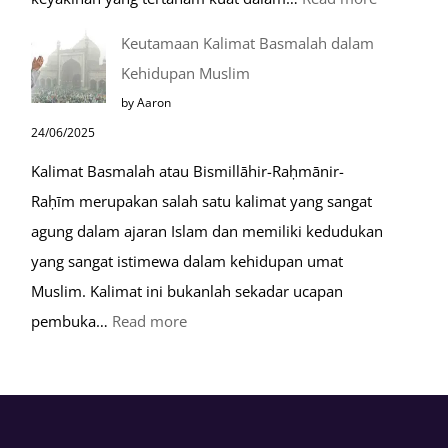
Tahapan
Keutamaan Kalimat Basmalah dalam
Setelah
Kehidupan Muslim
Kiamat
by Aaron
24/06/2025
Kalimat Basmalah atau Bismillāhir-Raḥmānir-
Raḥīm merupakan salah satu kalimat yang sangat
agung dalam ajaran Islam dan memiliki kedudukan
yang sangat istimewa dalam kehidupan umat
Muslim. Kalimat ini bukanlah sekadar ucapan
:
pembuka…
Read more
Keutamaan
Kalimat
Basmalah
dalam