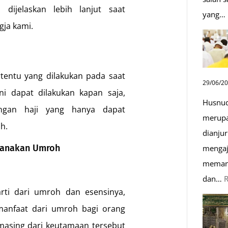
dijelaskan lebih lanjut saat
yang…
gja kami.
rtentu yang dilakukan pada saat
29/06/2
i dapat dilakukan kapan saja,
Husnud
ngan haji yang hanya dapat
merupa
h.
dianjur
sanakan Umroh
mengaj
memand
dan…
ti dari umroh dan esensinya,
anfaat dari umroh bagi orang
masing dari keutamaan tersebut