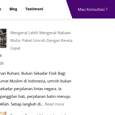
k
Blog
Testimoni
Mau Konsultasi ?
Mengenal Lebih Mengenal Nabawi
Mulia: Paket Umroh Dengan Kereta
Cepat
IE
025
nan Ruhani, Bukan Sekadar Fisik Bagi
 umat Muslim di Indonesia, umroh bukan
ekadar perjalanan lintas negara. Ia
panggilan hati, perjalanan batin menuju
:
Allah. Setiap langkah di…
Read more
Mengenal