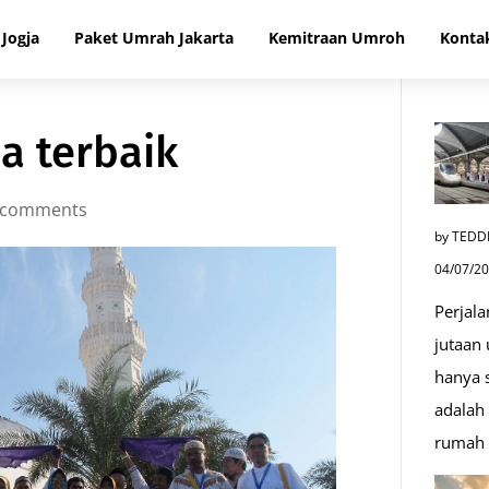
Jogja
Paket Umrah Jakarta
Kemitraan Umroh
Konta
a terbaik
 comments
by TEDD
04/07/2
Perjala
jutaan
hanya s
adalah 
rumah 