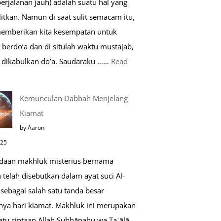
perjalanan jauh) adalah suatu hal yang
Saat
itkan. Namun di saat sulit semacam itu,
Umroh
memberikan kita kesempatan untuk
berdo’a dan di situlah waktu mustajab,
dikabulkan do’a. Saudaraku ……
Read
o’a
Kemunculan Dabbah Menjelang
aat
Kiamat
far,
by Aaron
o’a
025
ang
daan makhluk misterius bernama
ustajab
telah disebutkan dalam ayat suci Al-
sebagai salah satu tanda besar
nya hari kiamat. Makhluk ini merupakan
atu ciptaan Allah Subḥānahu wa Taʿālā