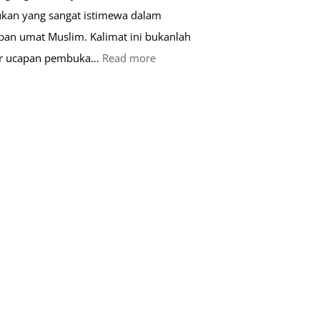
kan yang sangat istimewa dalam
pan umat Muslim. Kalimat ini bukanlah
:
ar ucapan pembuka…
Read more
Keutamaan
Kalimat
Basmalah
dalam
Kehidupan
Muslim