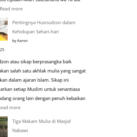
:
Read more
Kemunculan
Pentingnya Husnudzon dalam
Dabbah
Kehidupan Sehari-hari
Menjelang
by Aaron
Kiamat
025
zon atau sikap berprasangka baik
kan salah satu akhlak mulia yang sangat
kan dalam ajaran Islam. Sikap ini
arkan setiap Muslim untuk senantiasa
ang orang lain dengan penuh kebaikan
:
Read more
Pentingnya
Tiga Makam Mulia di Masjid
Husnudzon
Nabawi
dalam