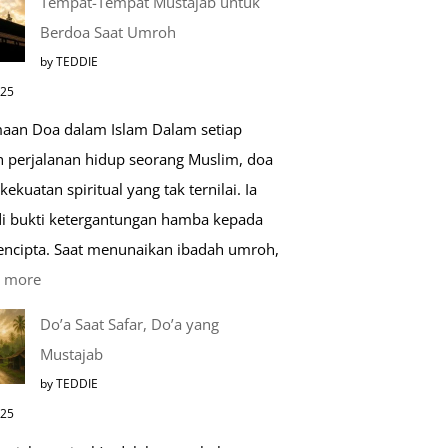
Tempat-Tempat Mustajab untuk
Lebih
Berdoa Saat Umroh
Mengenal
by TEDDIE
Nabawi
025
Mulia:
aan Doa dalam Islam Dalam setiap
Paket
h perjalanan hidup seorang Muslim, doa
Umroh
kekuatan spiritual yang tak ternilai. Ia
Dengan
i bukti ketergantungan hamba kepada
Kereta
encipta. Saat menunaikan ibadah umroh,
Cepat
:
 more
Tempat-
Do’a Saat Safar, Do’a yang
Tempat
Mustajab
Mustajab
by TEDDIE
untuk
025
Berdoa