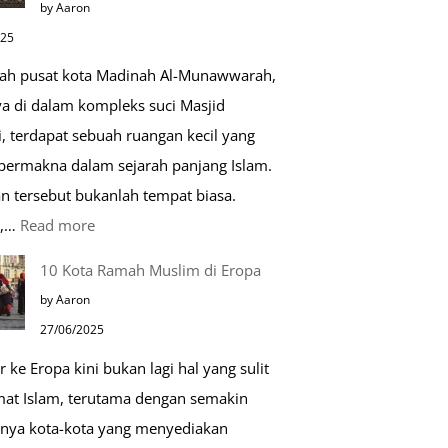
by Aaron
Kehidupan
025
Sehari-
gah pusat kota Madinah Al-Munawwarah,
hari
ya di dalam kompleks suci Masjid
, terdapat sebuah ruangan kecil yang
 bermakna dalam sejarah panjang Islam.
n tersebut bukanlah tempat biasa.
:
u,…
Read more
Tiga
10 Kota Ramah Muslim di Eropa
Makam
by Aaron
Mulia
27/06/2025
di
r ke Eropa kini bukan lagi hal yang sulit
Masjid
mat Islam, terutama dengan semakin
Nabawi
nya kota-kota yang menyediakan