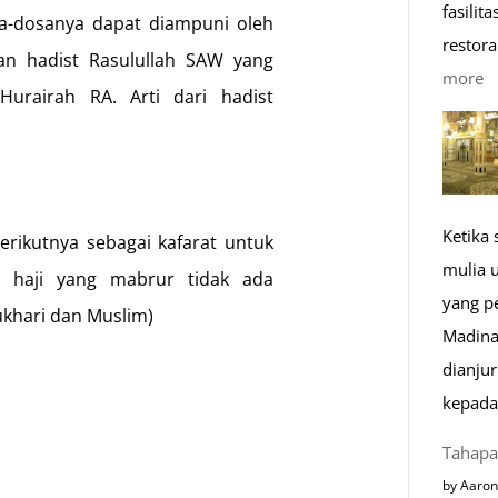
fasilit
sa-dosanya dapat diampuni oleh
restora
gan hadist Rasulullah SAW yang
:
more
urairah RA. Arti dari hadist
1
K
R
M
Ketika
rikutnya sebagai kafarat untuk
di
mulia 
E
 haji yang mabrur tidak ada
yang p
ukhari dan Muslim)
Madina
dianju
kepada
Tahapa
by Aaron