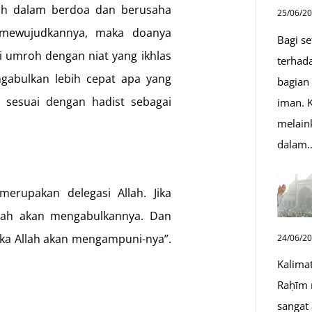
uh dalam berdoa dan berusaha
25/06/2
 mewujudkannya, maka doanya
Bagi s
i umroh dengan niat yang ikhlas
terhad
abulkan lebih cepat apa yang
bagian
a sesuai dengan hadist sebagai
iman. K
melain
dalam
erupakan delegasi Allah. Jika
llah akan mengabulkannya. Dan
ka Allah akan mengampuni-nya”.
24/06/2
Kalima
Raḥīm 
sangat