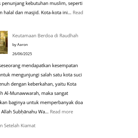
as penunjang kebutuhan muslim, seperti
n halal dan masjid. Kota-kota ini…
Read
0
Keutamaan Berdoa di Raudhah
ota
by Aaron
amah
26/06/2025
uslim
 seseorang mendapatkan kesempatan
untuk mengunjungi salah satu kota suci
ropa
enuh dengan keberkahan, yaitu Kota
h Al-Munawwarah, maka sangat
rkan baginya untuk memperbanyak doa
:
 Allah Subḥānahu Wa…
Read more
Keutamaan
n Setelah Kiamat
Berdoa