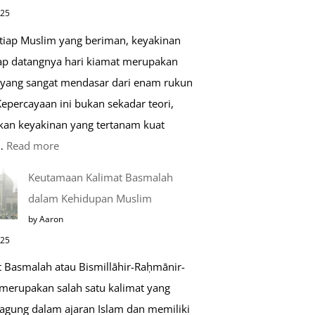
di
025
Raudhah
etiap Muslim yang beriman, keyakinan
ap datangnya hari kiamat merupakan
 yang sangat mendasar dari enam rukun
epercayaan ini bukan sekadar teori,
kan keyakinan yang tertanam kuat
:
…
Read more
Tahapan
Keutamaan Kalimat Basmalah
Setelah
dalam Kehidupan Muslim
Kiamat
by Aaron
025
t Basmalah atau Bismillāhir-Raḥmānir-
merupakan salah satu kalimat yang
 agung dalam ajaran Islam dan memiliki