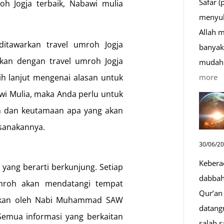
Safar (
h Jogja terbaik, Nabawi mulia
menyul
Allah 
itawarkan travel umroh Jogja
banyak 
gkan dengan travel umroh Jogja
mudah 
:
more
h lanjut mengenai alasan untuk
D
wi Mulia, maka Anda perlu untuk
S
h dan keutamaan apa yang akan
Sa
ksanakannya.
D
30/06/2
y
Kebera
M
yang berarti berkunjung. Setiap
dabbah 
mroh akan mendatangi tempat
Qur’an 
nakan oleh Nabi Muhammad SAW
datang
emua informasi yang berkaitan
salah s