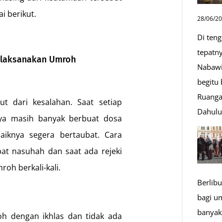
i berikut.
28/06/2
Di ten
tepatn
elaksanakan Umroh
Nabawi
begitu
Ruanga
ut dari kesalahan. Saat setiap
Dahul
ya masih banyak berbuat dosa
aiknya segera bertaubat. Cara
bat nasuhah dan saat ada rejeki
oh berkali-kali.
Berlibu
bagi u
banyak
h dengan ikhlas dan tidak ada