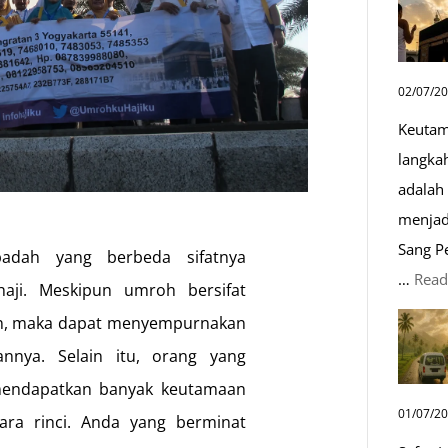
02/07/2
Keutam
langka
adalah 
menjad
Sang P
adah yang berbeda sifatnya
…
Read
aji. Meskipun umroh bersifat
an, maka dapat menyempurnakan
nnya. Selain itu, orang yang
mendapatkan banyak keutamaan
01/07/2
cara rinci. Anda yang berminat